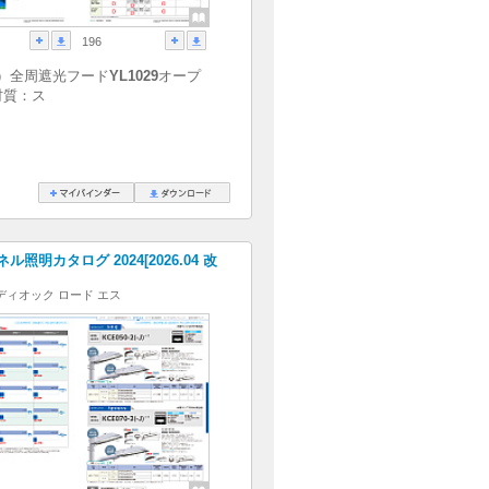
196
）全周遮光フード
YL1029
オープ
材質：ス
照明カタログ 2024[2026.04 改
ディオック ロード エス