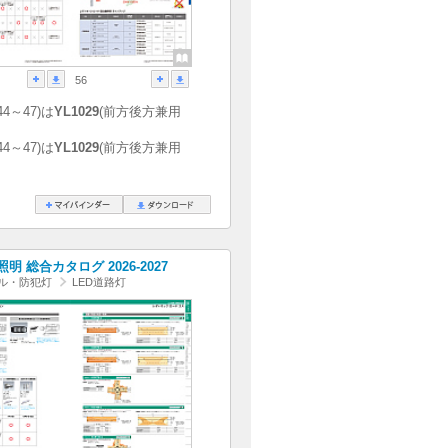
56
44～47)は
YL1029
(前方後方兼用
44～47)は
YL1029
(前方後方兼用
明 総合カタログ 2026-2027
ル・防犯灯
LED道路灯