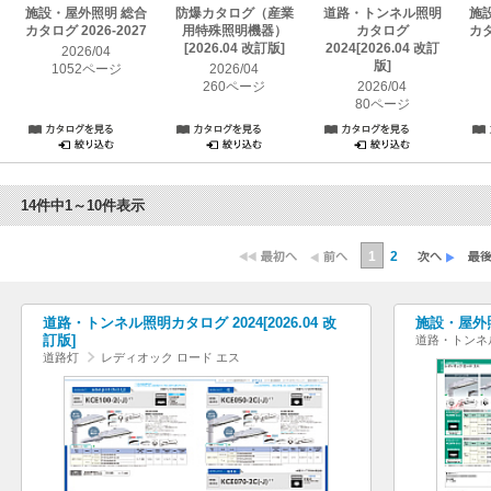
施設・屋外照明 総合
防爆カタログ（産業
道路・トンネル照明
施
カタログ 2026-2027
用特殊照明機器）
カタログ
カタ
[2026.04 改訂版]
2024[2026.04 改訂
2026/04
版]
1052ページ
2026/04
260ページ
2026/04
80ページ
14件中1～10件表示
1
2
道路・トンネル照明カタログ 2024[2026.04 改
施設・屋外照
訂版]
道路・トンネ
道路灯
レディオック ロード エス