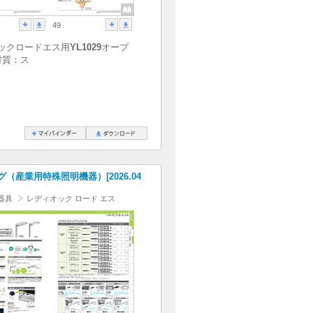
49
ックロードエス用
YL1029
オープ
材質：ス
（産業用特殊照明機器）[2026.04
器具
レディオック ロード エス