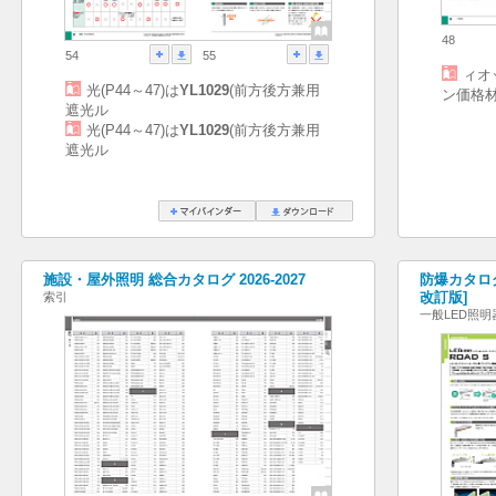
48
54
55
ィオ
光(P44～47)は
YL1029
(前方後方兼用
ン価格
遮光ル
光(P44～47)は
YL1029
(前方後方兼用
遮光ル
施設・屋外照明 総合カタログ 2026-2027
防爆カタログ
改訂版]
索引
一般LED照明