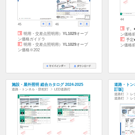
44
45
46
す。
明用・交差点照明用）
YL1029
オープ
ン価格
ン価格ガイドラ
予定
明用・交差点照明用）
YL1029
オープ
ン価格
ン価格※202
施設・屋外照明 総合カタログ 2024-2025
道路・トンネル
訂版]
道路・トンネル・防犯灯
LED道路灯
道路灯
レ
道路灯
レ