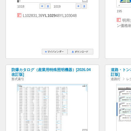
1018
1019
195
L102831,39
YL1029
48YL103048
明用
ン価格
防爆カタログ（産業用特殊照明機器）[2026.04
道路・トンネル
改訂版]
訂版]
形式索引
道路灯
レ