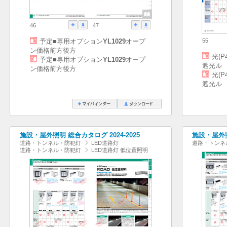
46
47
予定■専用オプション
YL1029
オープ
55
ン価格前方後方
光(P
予定■専用オプション
YL1029
オープ
遮光ル
ン価格前方後方
光(P
遮光ル
施設・屋外照明 総合カタログ 2024-2025
施設・屋外照
道路・トンネル・防犯灯
LED道路灯
道路・トンネ
道路・トンネル・防犯灯
LED道路灯 低位置照明