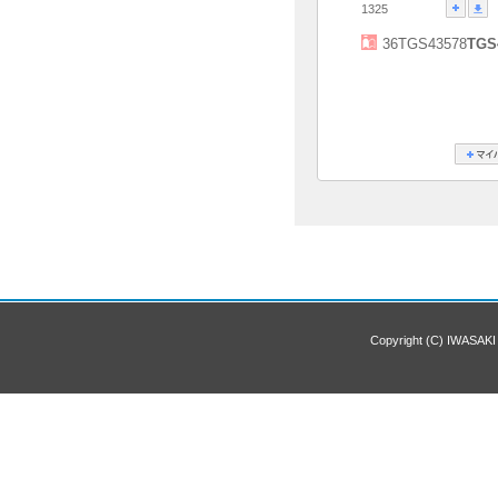
1325
36TGS43578
TGS
Copyright (C) IWASAKI 