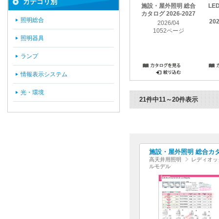
カテゴリ別
施設・屋外照明 総合
LE
カタログ 2026-2027
照明総合
20
2026/04
1052ページ
照明器具
ランプ
情報表示システム
光・環境
21件中11～20件表示
施設・屋外照明 総合カタログ
高天井用照明
レディオッ
ルモデル