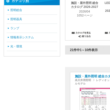
カテゴリ別
施設・屋外照明 総合
LE
カタログ 2026-2027
照明総合
20
2026/04
1052ページ
照明器具
ランプ
情報表示システム
光・環境
21件中1～10件表示
施設・屋外照明 総合カタログ
高天井用照明
レディオッ
ルモデル