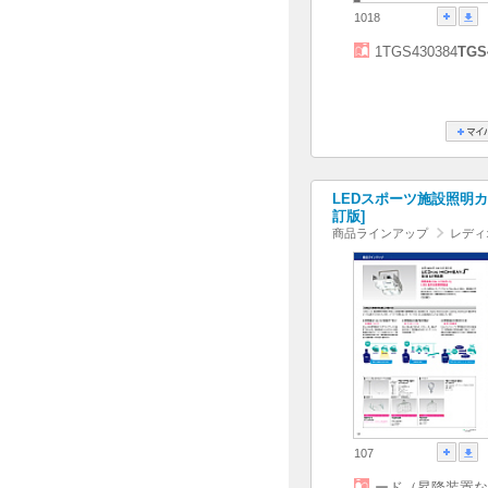
1018
1TGS430384
TGS
LEDスポーツ施設照明カタロ
訂版]
商品ラインアップ
レディ
107
ード（昇降装置な