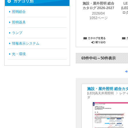
カテゴリ別
施設・屋外照明 総合
L
カタログ 2026-2027
(L
照明総合
ログ
2026/04
1052ページ
照明器具
ランプ
情報表示システム
光・環境
69件中41～50件表示
施設・屋外照明 総合カタログ
[LED]高天井用照明
レディ
ダ