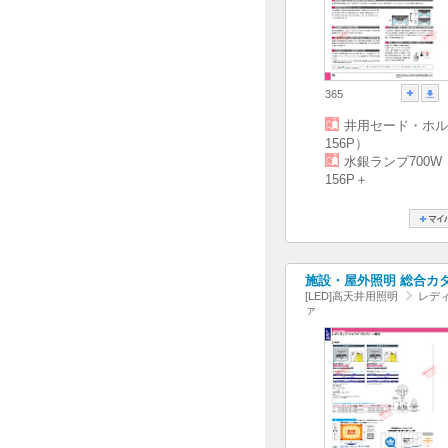
365
井用セード・ホル
156P）
水銀ランプ700W
156P＋
施設・屋外照明 総合カタログ
[LED]高天井用照明
レディ
ァ