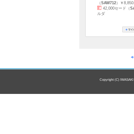
（
SAW712
）￥8,85
42,000セード（
S
ルダ
Copyright (C) IWASAKI 