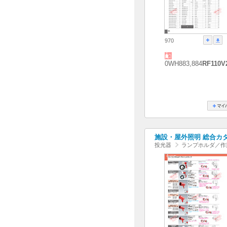
970
0WH883,884
RF110V
施設・屋外照明 総合カタログ
投光器
ランプホルダ／作