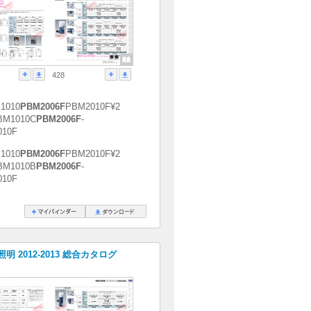
428
1010
PBM2006F
PBM2010F¥2
BM1010C
PBM2006F
-
010F
1010
PBM2006F
PBM2010F¥2
BM1010B
PBM2006F
-
010F
明 2012-2013 総合カタログ