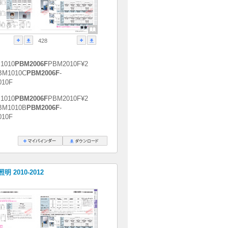
428
1010
PBM2006F
PBM2010F¥2
BM1010C
PBM2006F
-
010F
1010
PBM2006F
PBM2010F¥2
BM1010B
PBM2006F
-
010F
 2010-2012