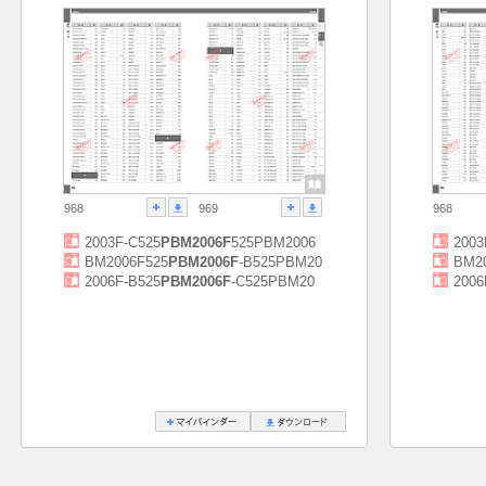
968
969
968
2003F-C525
PBM2006F
525PBM2006
2003
BM2006F525
PBM2006F
-B525PBM20
BM2
2006F-B525
PBM2006F
-C525PBM20
2006