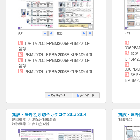
531
532
427
10PBM2003F
PBM2006F
PBM2010F
006PBM
希望
6CP
PBM2003F-B
PBM2006F
-BPBM2010F
CPBM2
10PBM2003F
PBM2006F
PBM2010F
希望
006PBM
PBM2003F-C
PBM2006F
-CPBM2010F
6BP
BPBM2
施設・屋外照明 総合カタログ 2013-2014
施設・屋外照
制御機器
調光用制御装置
制御機器
制御機器
自動点滅器