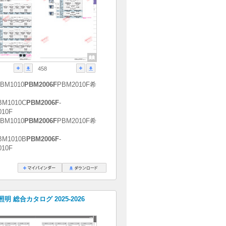
458
PBM1010
PBM2006F
PBM2010F希
BM1010C
PBM2006F
-
010F
PBM1010
PBM2006F
PBM2010F希
BM1010B
PBM2006F
-
010F
明 総合カタログ 2025-2026