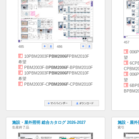
457
485
486
006
10PBM2003F
PBM2006F
PBM2010F
望
希望
6CP
PBM2003F-B
PBM2006F
-BPBM2010F
CPBM2
10PBM2003F
PBM2006F
PBM2010F
006
希望
望
PBM2003F-C
PBM2006F
-CPBM2010F
6BP
BPBM2
施設・屋外照明 総合カタログ 2026-2027
施設・屋外照
生産終了品
索引