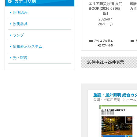
カテゴリ別
エリア防災照明 入門
施設
BOOK[2026.07改訂
カタロ
照明総合
版]
2026/07
照明器具
28ページ
ランプ
情報表示システム
光・環境
26件中21～26件表示
施設・屋外照明 総合カタログ
公園・街路用照明
ポール