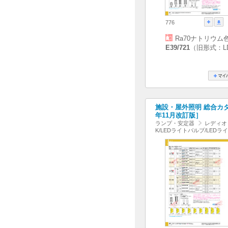
776
Ra70ナトリウム
E39/721
（旧形式：LD
施設・屋外照明 総合カタログ
年11月改訂版］
ランプ・安定器
レディオ
K/LEDライトバルブ/LEDラ