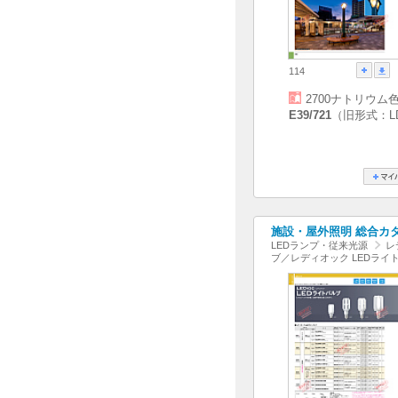
114
2700ナトリウム
E39/721
（旧形式：LD
施設・屋外照明 総合カタログ
LEDランプ・従来光源
レ
ブ／レディオック LEDライ