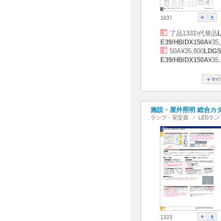
1637
了品1331\代替品
E39/HB/DX150A
¥35
50A¥35,800
LDGS
E39/HB/DX150A
¥35
施設・屋外照明 総合カタログ
ランプ・安定器
LEDラン
1323