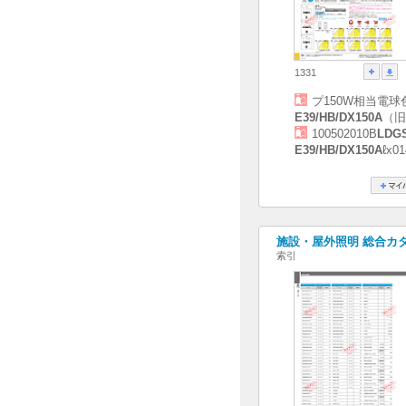
1331
プ150W相当電球
E39/HB/DX150A
（旧
100502010B
LDGS
E39/HB/DX150A
ℓx0
施設・屋外照明 総合カタログ
索引