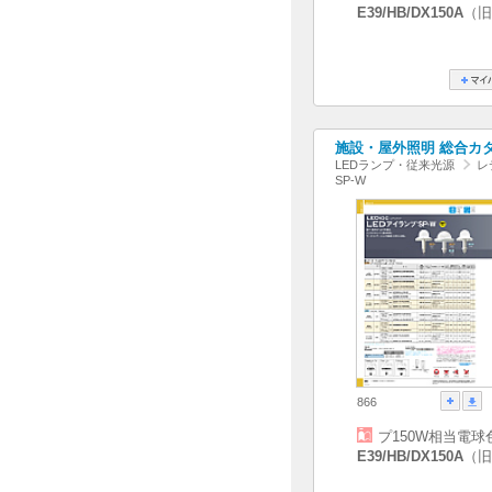
E39/HB/DX150A
（旧
施設・屋外照明 総合カタログ
LEDランプ・従来光源
レ
SP-W
866
プ150W相当電球
E39/HB/DX150A
（旧