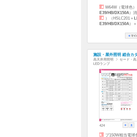
W64W（電球色
E39/HB/DX150A
）消
）（HSLC201＋
L
E39/HB/DX150A
）＋
施設・屋外照明 総合カタログ
高天井用照明
セード・高
LEDランプ
424
プ150W相当電球