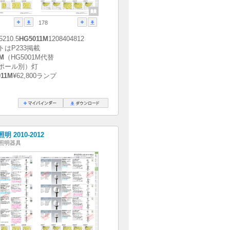
178
5210.5
HG5011M
1208404812
トはP233掲載
M
（HG5001M代替
ポール別）灯
011M
¥62,800ランプ
 2010-2012
照明器具