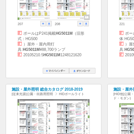
207
208
221
ポールはP241掲載
HG5011M
（旧形
ポー
式：HG500
体:HG50
）屋外・屋内用灯
）屋
具:
HG5011M
¥88,700ランプ
具:
HG5
20105210.5
HG5011M
1248121620
2010
施設・屋外照明 総合カタログ 2018-2019
施設・屋外照
[従来光源]公園・街路用照明
HIDポールライト
[HID他]公
ド・モダン)