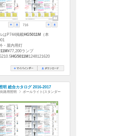
716
ルはP744掲載
HG5011M
（本
01
外・屋内用灯
011M
¥77,200ランプ
5210.5
HG5011M
1248121620
明 総合カタログ 2016-2017
園・街路用照明
ポールライト(スタンダー