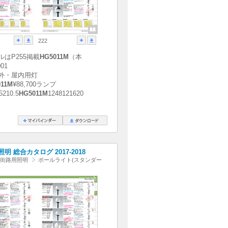
222
ルはP255掲載
HG5011M
（本
01
外・屋内用灯
011M
¥88,700ランプ
5210.5
HG5011M
1248121620
明 総合カタログ 2017-2018
園・街路用照明
ポールライト(スタンダー