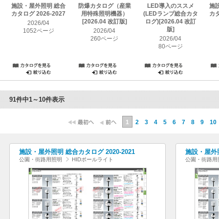
施設・屋外照明 総合
防爆カタログ（産業
LED導入のススメ
施
カタログ 2026-2027
用特殊照明機器）
(LEDランプ総合カタ
カタ
[2026.04 改訂版]
ログ)[2026.04 改訂
2026/04
版]
1052ページ
2026/04
260ページ
2026/04
80ページ
91件中1～10件表示
1
2
3
4
5
6
7
8
9
10
施設・屋外照明 総合カタログ 2020-2021
施設・屋外照
公園・街路用照明
HIDポールライト
公園・街路用