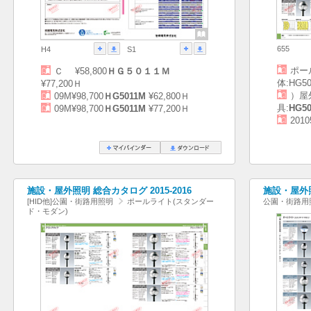
655
H4
S1
ポー
Ｃ ¥58,800
ＨＧ５０１１Ｍ
体:HG50
¥77,200Ｈ
）屋
09M¥98,700
ＨG5011M
¥62,800Ｈ
具:
HG5
09M¥98,700
ＨG5011M
¥77,200Ｈ
2010
施設・屋外照明 総合カタログ 2015-2016
施設・屋外照
[HID他]公園・街路用照明
ポールライト(スタンダー
公園・街路用
ド・モダン)