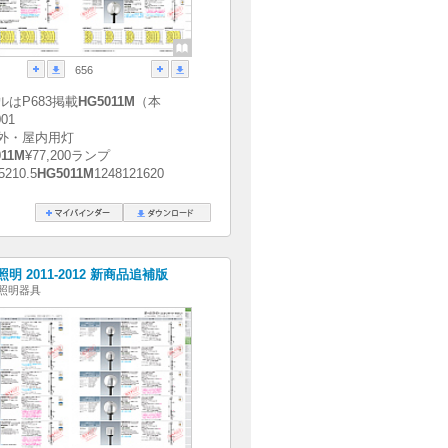
656
ルはP683掲載
HG5011M
（本
01
外・屋内用灯
011M
¥77,200ランプ
5210.5
HG5011M
1248121620
明 2011-2012 新商品追補版
照明器具