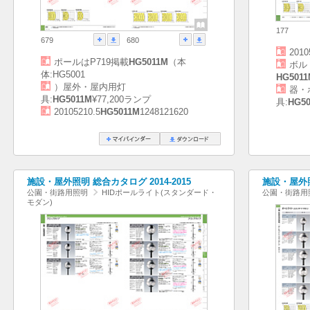
177
679
680
2010
ポールはP719掲載
HG5011M
（本
ボル
体:HG5001
HG5011
）屋外・屋内用灯
器・
具:
HG5011M
¥77,200ランプ
具:
HG5
20105210.5
HG5011M
1248121620
施設・屋外照明 総合カタログ 2014-2015
施設・屋外照明
公園・街路用照明
HIDポールライト(スタンダード・
公園・街路用
モダン)