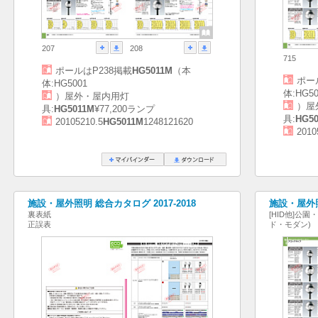
207
208
715
ポールはP238掲載
HG5011M
（本
ポー
体:HG5001
体:HG50
）屋外・屋内用灯
）屋
具:
HG5011M
¥77,200ランプ
具:
HG5
20105210.5
HG5011M
1248121620
2010
施設・屋外照明 総合カタログ 2017-2018
施設・屋外照
裏表紙
[HID他]公
正誤表
ド・モダン)