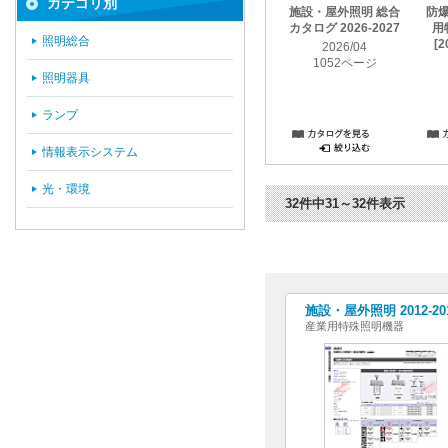
カテゴリ別
施設・屋外照明 総合
防
カタログ 2026-2027
用
照明総合
[2
2026/04
1052ページ
照明器具
ランプ
情報表示システム
光・環境
32件中31～32件表示
施設・屋外照明 2012-2
産業用特殊照明機器