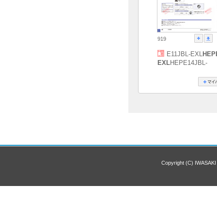
919
E11JBL-EXL
HEP
EXL
HEPE14JBL-
Copyright (C) IWASAKI 