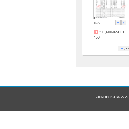
1627
¥11,600465
FECF
463F
Copyright (C) IWASAKI 