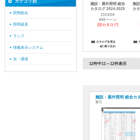
カテゴリ別
施設・屋外照明 総合
施設
カタログ 2024-2025
カタロ
照明総合
2024/04
998ページ
照明器具
[旧カタログ]
ランプ
情報表示システム
光・環境
12件中11～12件表示
施設・屋外照明 総合カタログ
索引