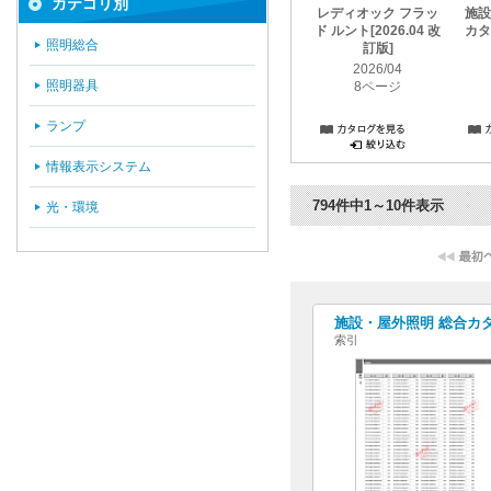
カテゴリ別
レディオック フラッ
施設
ド ルント[2026.04 改
カタロ
照明総合
訂版]
2026/04
照明器具
8ページ
ランプ
情報表示システム
794件中1～10件表示
光・環境
施設・屋外照明 総合カタログ
索引