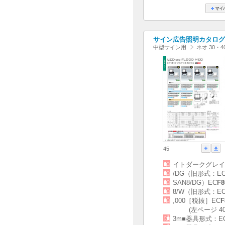
サイン広告照明カタログ[20
中型サイン用
ネオ 30・4
45
イトダークグレイ
/DG（旧形式：E
SAN8/DG）EC
F8
8/W（旧形式：E
,000［税抜］EC
F
(左ページ 
3m■器具形式：E