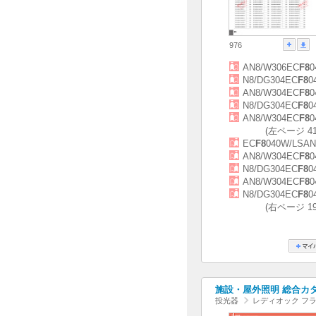
976
AN8/W306EC
F8
0
N8/DG304EC
F8
0
AN8/W304EC
F8
0
N8/DG304EC
F8
0
AN8/W304EC
F8
0
(左ページ 
EC
F8
040W/LSAN
AN8/W304EC
F8
0
N8/DG304EC
F8
0
AN8/W304EC
F8
0
N8/DG304EC
F8
0
(右ページ 
施設・屋外照明 総合カタログ
投光器
レディオック フラ