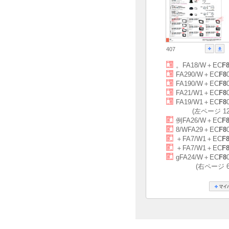
407
。FA18/W＋EC
F
FA290/W＋EC
F8
FA190/W＋EC
F8
FA21/W1＋EC
F8
FA19/W1＋EC
F8
(左ページ 
例FA26/W＋EC
F
8/WFA29＋EC
F8
＋FA7/W1＋EC
F
＋FA7/W1＋EC
F
gFA24/W＋EC
F8
(右ページ 