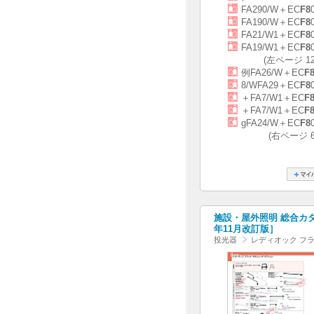
FA290/W＋EC
F8
FA190/W＋EC
F8
FA21/W1＋EC
F8
FA19/W1＋EC
F8
(左ページ 
例FA26/W＋EC
F
8/WFA29＋EC
F8
＋FA7/W1＋EC
F
＋FA7/W1＋EC
F
gFA24/W＋EC
F8
(右ページ 
施設・屋外照明 総合カタログ
年11月改訂版］
投光器
レディオック フラ