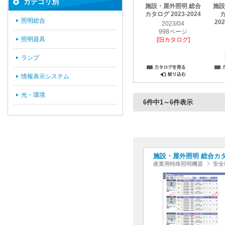
カテゴリ別
施設・屋外照明 総合
施設
カタログ 2023-2024
カ
照明総合
20
2023/04
998ページ
照明器具
[旧カタログ]
ランプ
情報表示システム
光・環境
6件中1～6件表示
施設・屋外照明 総合カタログ
産業用特殊照明機器
安全