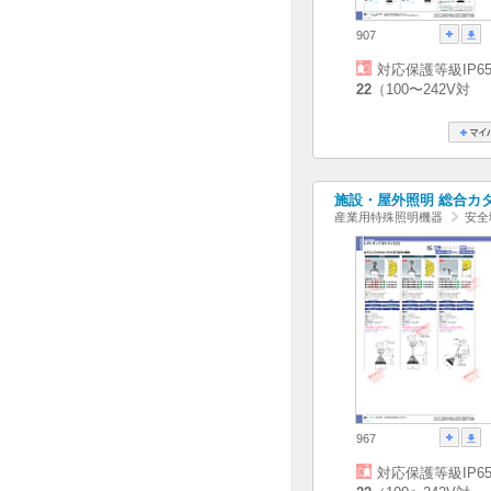
907
対応保護等級IP6
22
（100〜242V対
施設・屋外照明 総合カタログ
産業用特殊照明機器
安全
967
対応保護等級IP6