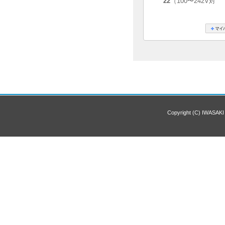
22
（100〜242V対
Copyright (C) IWASAKI 