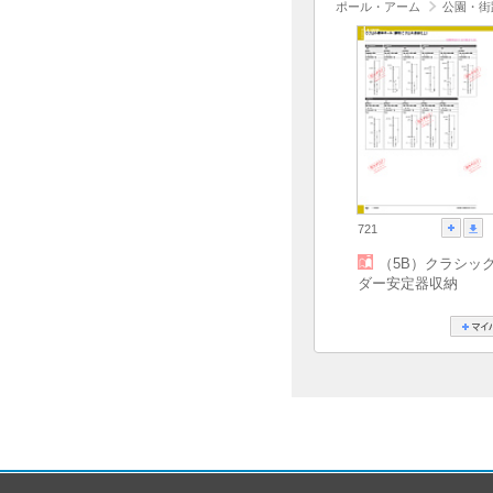
ポール・アーム
公園・街
721
（5B）クラシッ
ダー安定器収納