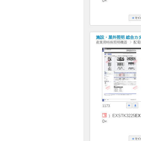
0×
施設・屋外照明 総合カタログ
産業用特殊照明機器
配電
1173
）EXSTK3225
EX
0×