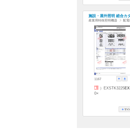
施設・屋外照明 総合カタログ
産業用特殊照明機器
配電
1167
）EXSTK3225
EX
0×