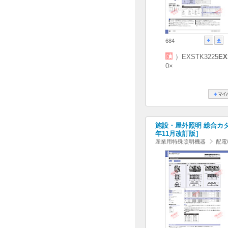
684
）EXSTK3225
EX
0×
施設・屋外照明 総合カタログ
年11月改訂版］
産業用特殊照明機器
配電