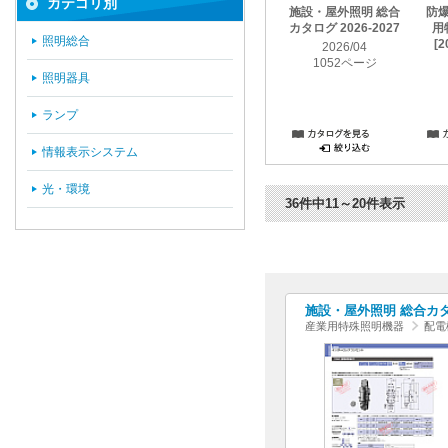
カテゴリ別
施設・屋外照明 総合
防
カタログ 2026-2027
用
照明総合
[2
2026/04
1052ページ
照明器具
ランプ
情報表示システム
光・環境
36件中11～20件表示
施設・屋外照明 総合カタログ
産業用特殊照明機器
配電