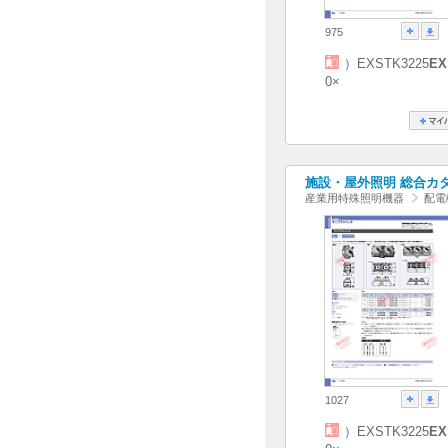
975
）EXSTK3225
EX
0×
施設・屋外照明 総合カタログ
産業用特殊照明機器
配電
1027
）EXSTK3225
EX