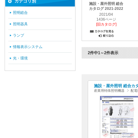
カテゴリ別
施設・屋外照明 総合
カタログ 2021-2022
照明総合
2021/04
1436ページ
照明器具
[旧カタログ]
ランプ
情報表示システム
2件中1～2件表示
光・環境
施設・屋外照明 総合カタログ
産業用特殊照明機器
配電