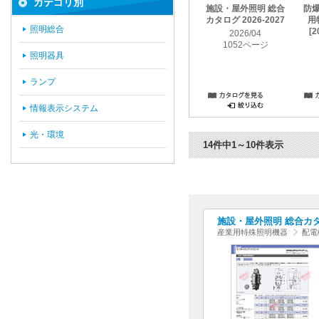
カテゴリ別
施設・屋外照明 総合
防
カタログ 2026-2027
用
照明総合
[2
2026/04
1052ページ
照明器具
ランプ
情報表示システム
光・環境
14件中1～10件表示
施設・屋外照明 総合カタログ
産業用特殊照明機器
配電