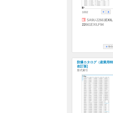
1002
SA9U-22661
EXIL
22
661EXILF94
防爆カタログ（産業用特殊照
改訂版]
形式索引