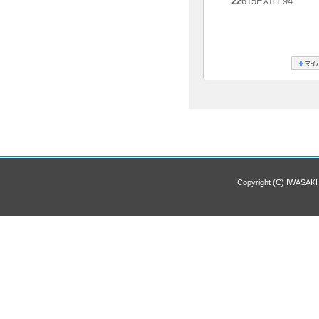
22
615EXILF94
Copyright (C) IWASAKI 