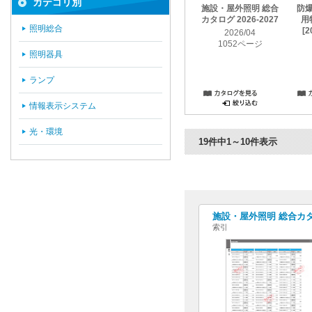
カテゴリ別
施設・屋外照明 総合
防
カタログ 2026-2027
用
照明総合
[2
2026/04
1052ページ
照明器具
ランプ
情報表示システム
光・環境
19件中1～10件表示
施設・屋外照明 総合カタログ
索引