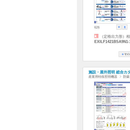
626
（定格出力形）相
EXILF1421BSA9N1-
施設・屋外照明 総合カタログ
産業用特殊照明機器
防爆