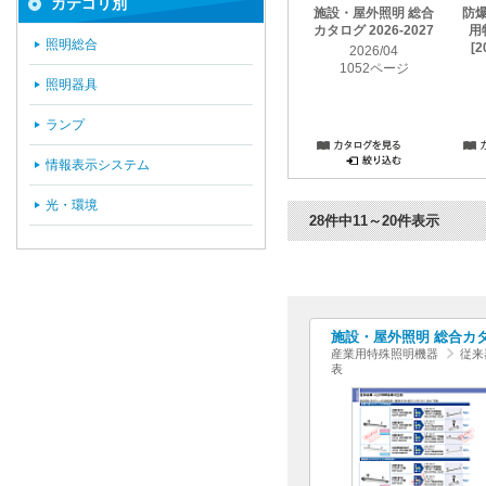
カテゴリ別
施設・屋外照明 総合
防
カタログ 2026-2027
用
照明総合
[2
2026/04
1052ページ
照明器具
ランプ
情報表示システム
光・環境
28件中11～20件表示
施設・屋外照明 総合カタログ
産業用特殊照明機器
従来
表