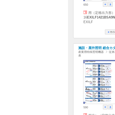
650
用（定格出力形）
16
EXILF1421BSA9N
EXILF
施設・屋外照明 総合カタログ
産業用特殊照明機器
従来
表
590