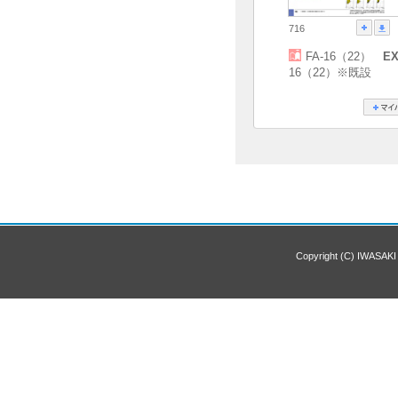
716
FA-16（22）
EX
16（22）※既設
Copyright (C) IWASAKI 