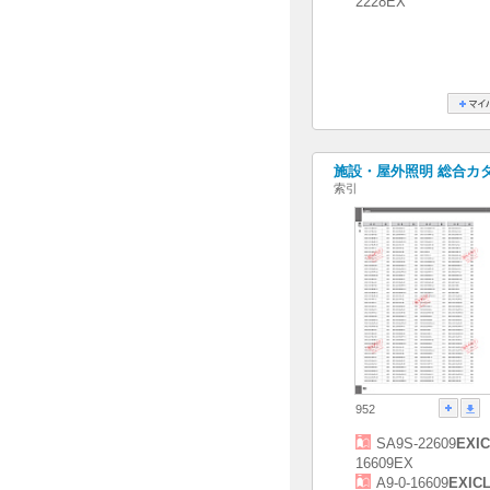
2228EX
施設・屋外照明 総合カタログ
索引
952
SA9S-22609
EXIC
16609EX
A9-0-16609
EXIC