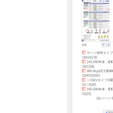
606
サージ標準タイプ
16¥143,00
143,000本体：
EX
16(22)落
W8.0kg④E22
EXI
22Hf32W2灯
ジ15kVタイプ16
E
16△¥160,
160,000本体：
EX
16(22)
(右ページ 