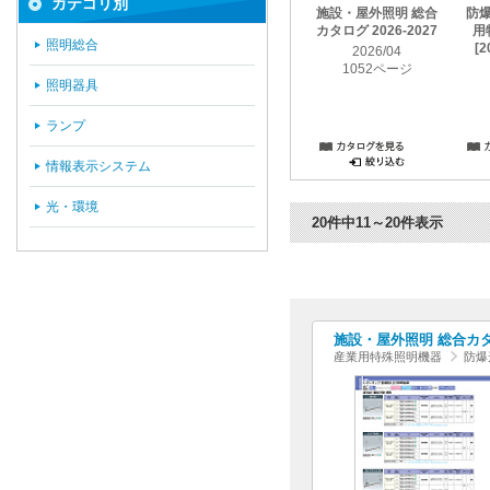
カテゴリ別
施設・屋外照明 総合
防
カタログ 2026-2027
用
照明総合
[2
2026/04
1052ページ
照明器具
ランプ
情報表示システム
光・環境
20件中11～20件表示
施設・屋外照明 総合カタログ
産業用特殊照明機器
防爆