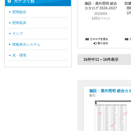
カテゴリ別
施設・屋外照明 総合
防
カタログ 2026-2027
用
照明総合
[2
2026/04
1052ページ
照明器具
ランプ
情報表示システム
光・環境
16件中11～16件表示
施設・屋外照明 総合カタログ
索引