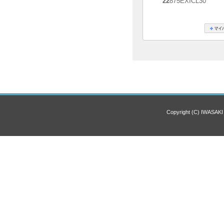
22
875EXICL30
Copyright (C) IWASAKI 