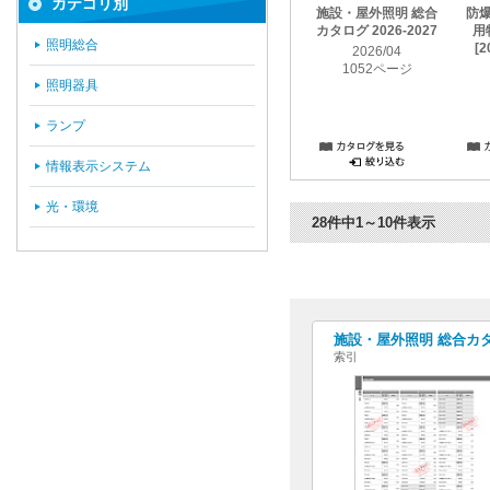
カテゴリ別
施設・屋外照明 総合
防
カタログ 2026-2027
用
照明総合
[2
2026/04
1052ページ
照明器具
ランプ
情報表示システム
光・環境
28件中1～10件表示
施設・屋外照明 総合カタログ
索引