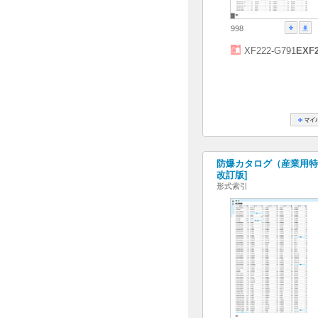
998
XF222-G791
EXF2
防爆カタログ（産業用特殊照
改訂版]
形式索引