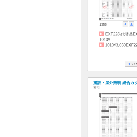
1355
EXF228\代替品
E
1010¥
1010¥3,650
EXF2
施設・屋外照明 総合カタログ
索引