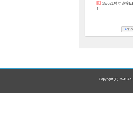
39/621独立連接
E
1
Copyright (C) IWASAKI 