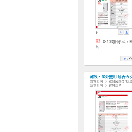
9
DS103(旧形式：
E
約
施設・屋外照明 総合カタログ
防災照明
避難経路(幹線
防災照明
避難場所