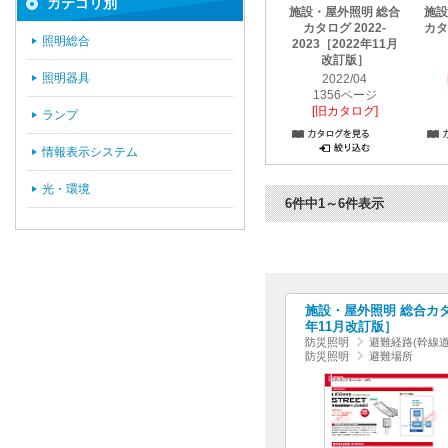
カテゴリ別
施設・屋外照明 総合
施設
カタログ 2022-
カタロ
照明総合
2023［2022年11月
改訂版］
照明器具
2022/04
1356ページ
[旧カタログ]
ランプ
情報表示システム
光・環境
6件中1～6件表示
施設・屋外照明 総合カタログ
年11月改訂版］
防災照明
避難経路(幹線
防災照明
避難場所