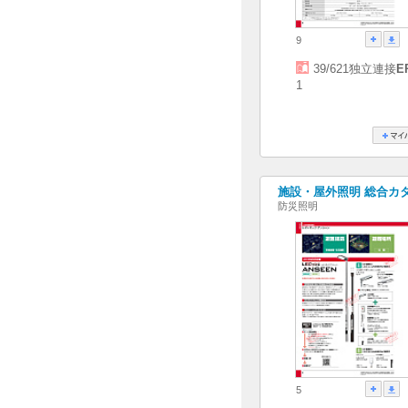
9
39/621独立連接
E
1
施設・屋外照明 総合カタログ
防災照明
5