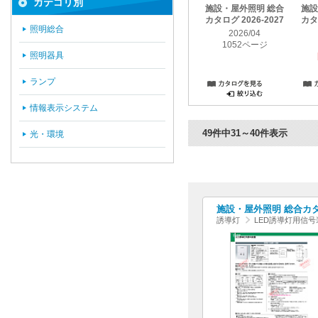
カテゴリ別
施設・屋外照明 総合
施設
カタログ 2026-2027
カタロ
照明総合
2026/04
1052ページ
照明器具
ランプ
情報表示システム
49件中31～40件表示
光・環境
施設・屋外照明 総合カタログ
誘導灯
LED誘導灯用信号