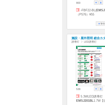
800
-FBF22-BL(
EMSJ
（P576）¥55
施設・屋外照明 総合カタログ
誘導灯
LED誘導灯
538
5.3WLED誘導灯
EMSJ201BL
1.7W