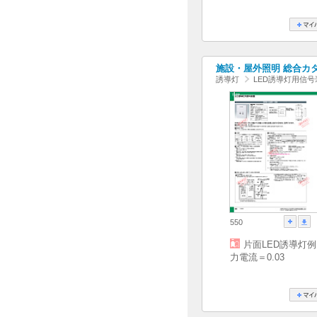
施設・屋外照明 総合カタログ
誘導灯
LED誘導灯用信号
550
片面LED誘導灯
力電流＝0.03