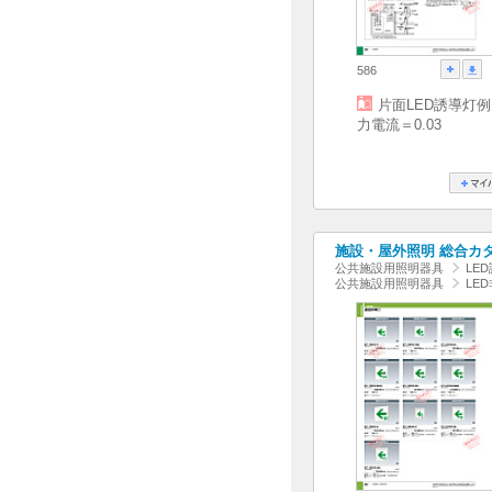
586
片面LED誘導灯
力電流＝0.03
施設・屋外照明 総合カタログ
公共施設用照明器具
LE
公共施設用照明器具
LE