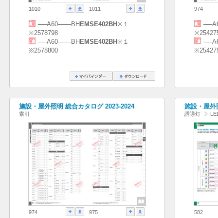
1010
1011
974
──A60───BH
EMSE402BH
※１
──A
※2578798
※25427
──A60───BH
EMSE402BH
※１
──A
※2578800
※25427
施設・屋外照明 総合カタログ 2023-2024
施設・屋外照
索引
誘導灯
L
974
975
582