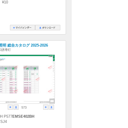
）¥10
明 総合カタログ 2025-2026
ED誘導灯
573
H P577
EMSE402BH
SJ4