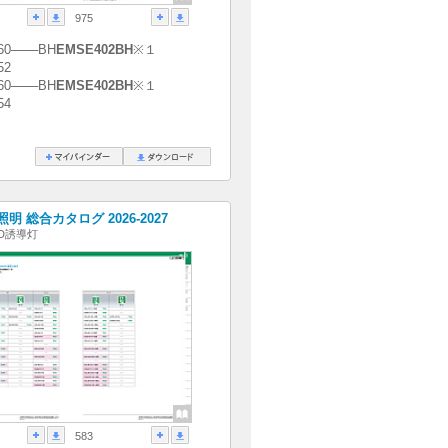
975
60───BH
EMSE402BH
※１
52
60───BH
EMSE402BH
※１
54
明 総合カタログ 2026-2027
ED誘導灯
583