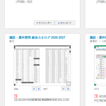
（P588）¥10
（P588
施設・屋外照明 総合カタログ 2026-2027
施設・屋外照
索引
誘導灯
L
996
997
572
401B
SE401BH588
EMSE402BH
588EMSJ100
P578EM