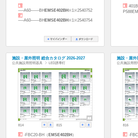
401B
──A60───BH
EMSE402BH
※1※2540752
P588EM
──A60───BH
EMSE402BH
※1※2540754
施設・屋外照明 総合カタログ 2026-2027
施設・屋外照
公共施設用照明器具
LED誘導灯
公共施設用照
814
815
816
-FBC20-BH（
EMSE402BH
）
-FB