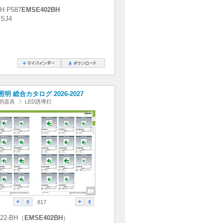
H P587
EMSE402BH
SJ4
明 総合カタログ 2026-2027
明器具
LED誘導灯
817
C22-BH（
EMSE402BH
）