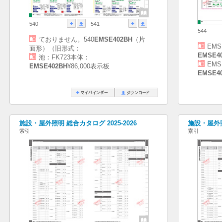
540
541
544
ておりません。540
EMSE402BH
（片
EMS
面形）（旧形式：
EMSE4
池：FK723本体：
EMS
EMSE402BH
¥86,000表示板
EMSE4
施設・屋外照明 総合カタログ 2025-2026
施設・屋外照
索引
索引