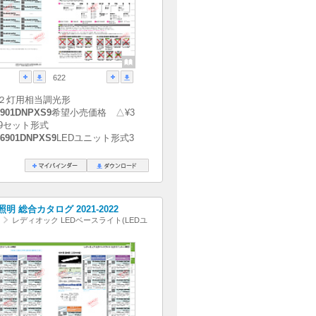
622
２灯用相当調光形
901DNPXS9
希望小売価格 △¥3
S9セット形式
6901DNPXS9
LEDユニット形式3
明 総合カタログ 2021-2022
レディオック LEDベースライト(LEDユ
)