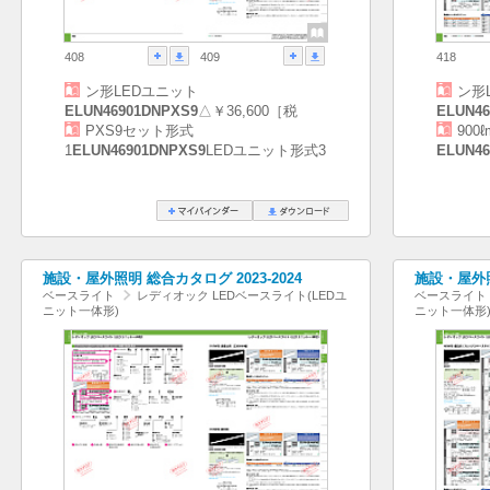
408
409
418
ン形LEDユニット
ン形
ELUN46901DNPXS9
△￥36,600［税
ELUN46
PXS9セット形式
90
1
ELUN46901DNPXS9
LEDユニット形式3
ELUN46
施設・屋外照明 総合カタログ 2023-2024
施設・屋外照
ベースライト
レディオック LEDベースライト(LEDユ
ベースライト
ニット一体形)
ニット一体形