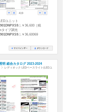
419
LEDユニット
901DNPXS9
△￥36,600［税
0ℓmタイプ調光
901DNPXS9
△￥36,60069
明 総合カタログ 2023-2024
レディオック LEDベースライト(LEDユ
)