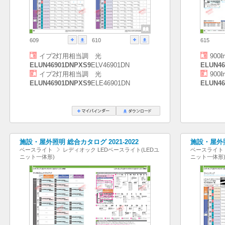
609
610
615
イプ2灯用相当調 光
90
ELUN46901DNPXS9
ELV46901DN
ELUN46
イプ2灯用相当調 光
90
ELUN46901DNPXS9
ELE46901DN
ELUN46
施設・屋外照明 総合カタログ 2021-2022
施設・屋外照
ベースライト
レディオック LEDベースライト(LEDユ
ベースライト
ニット一体形)
ニット一体形