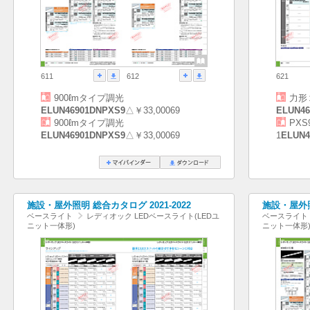
611
612
621
900ℓmタイプ調光
力形
ELUN46901DNPXS9
△￥33,00069
ELUN46
900ℓmタイプ調光
PX
ELUN46901DNPXS9
△￥33,00069
1
ELUN4
施設・屋外照明 総合カタログ 2021-2022
施設・屋外照
ベースライト
レディオック LEDベースライト(LEDユ
ベースライト
ニット一体形)
ニット一体形