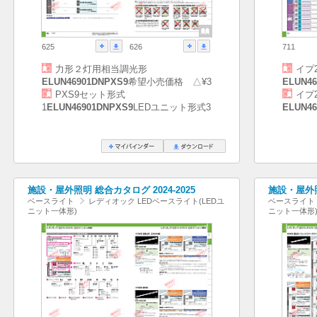
625
626
711
力形２灯用相当調光形
イプ
ELUN46901DNPXS9
希望小売価格 △¥3
ELUN46
PXS9セット形式
イプ
1
ELUN46901DNPXS9
LEDユニット形式3
ELUN46
施設・屋外照明 総合カタログ 2024-2025
施設・屋外照
ベースライト
レディオック LEDベースライト(LEDユ
ベースライト
ニット一体形)
ニット一体形