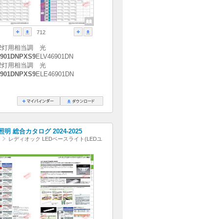
712
2灯用相当調 光
901DNPXS9
ELV46901DN
2灯用相当調 光
901DNPXS9
ELE46901DN
明 総合カタログ 2024-2025
レディオック LEDベースライト(LEDユ
)