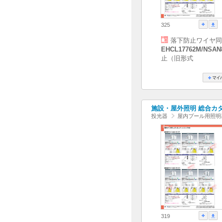
325
落下防止ワイヤ同
EHCL17762M/NSAN
止（旧形式
施設・屋外照明 総合カタログ
投光器
屋内プール用照明
319