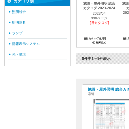
カテゴリ別
施設・屋外照明 総合
施設
カタログ 2023-2024
カ
照明総合
20
2023/04
998ページ
照明器具
[旧カタログ]
ランプ
情報表示システム
光・環境
9件中1～9件表示
施設・屋外照明 総合カタログ
索引