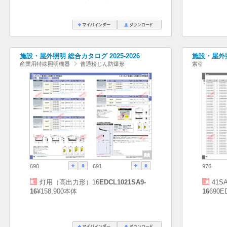
施設・屋外照明 総合カタログ 2025-2026
施設・屋外照
産業用特殊照明機器
普通粉じん防爆形
索引
690
691
976
灯用（高出力形）16
EDCL1021SA9-
41SA
16
¥158,900本体
16
690E