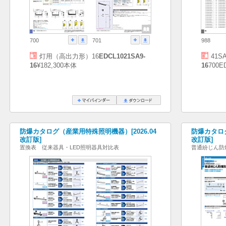
700
701
988
灯用（高出力形）16
EDCL1021SA9-
41SA
16
¥182,300本体
16
700E
防爆カタログ（産業用特殊照明機器）[2026.04
防爆カタログ
改訂版]
改訂版]
置換表 従来器具・LED照明器具対比表
普通紛じん防