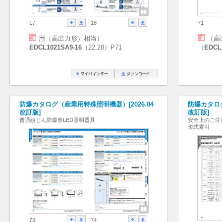
17
18
71
用（高出力形）相当）
（高
EDCL1021SA9-16
（22,28）P71
（
EDCL
防爆カタログ（産業用特殊照明機器）[2026.04
防爆カタログ
改訂版]
改訂版]
普通紛じん防爆形LED照明器具
安全上のご注
形式索引
73
74