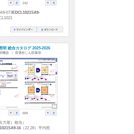
242
A9-073
EDCL1021SA9-
CL1021
明 総合カタログ 2025-2026
明機器
普通粉じん防爆形
689
出力形）相当）
1021SA9-16
（22,28）平均照