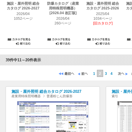
施設・屋外照明 総合
防爆カタログ（産業
施設・屋外照明 総合
施
カタログ 2026-2027
用特殊照明機器）
カタログ 2025-2026
カタ
[2026.04 改訂版]
2026/04
2025/04
1052ページ
2026/04
1034ページ
260ページ
[旧カタログ]
39件中11～20件表示
1
2
3
4
施設・屋外照明 総合カタログ 2026-2027
施設・屋外照
産業用特殊照明機器
普通粉じん防爆形
索引