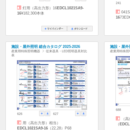
241
灯用（高出力形）16
EDCL1021SA9-
041S
16
¥182,300本体
16
73ED
施設・屋外照明 総合カタログ 2025-2026
施設・屋外照
産業用特殊照明機器
従来器具・LED照明器具対比
産業用特殊照
表
688
626
627
（高
用（高出力形）相当）
（
EDCL
EDCL1021SA9-16
（22,28）P68