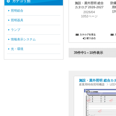
カテゴリ別
施設・屋外照明 総合
防
カタログ 2026-2027
用
照明総合
[2
2026/04
1052ページ
照明器具
ランプ
情報表示システム
光・環境
39件中1～10件表示
施設・屋外照明 総合カタログ
産業用特殊照明機器
LE