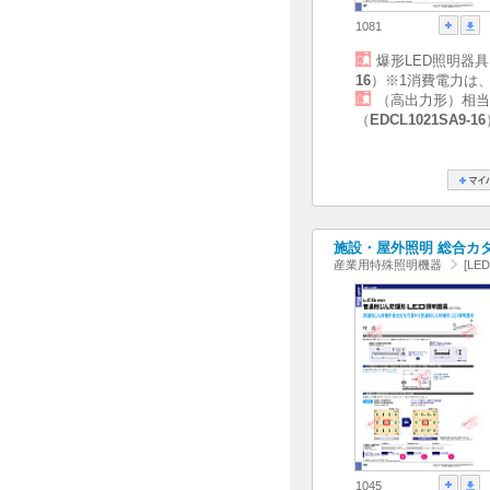
1081
爆形LED照明器
16
）※1消費電力は
（高出力形）相当
（
EDCL1021SA9-16
施設・屋外照明 総合カタログ
産業用特殊照明機器
[L
1045