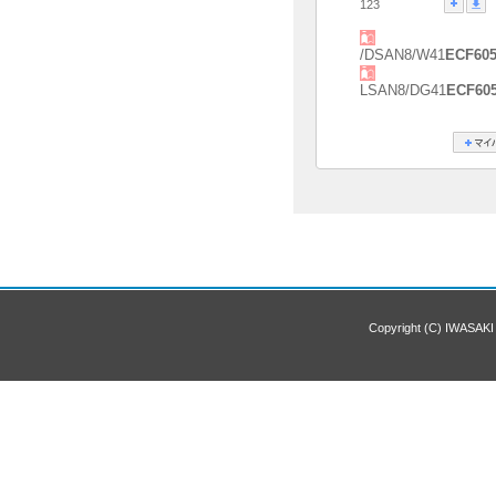
123
/DSAN8/W41
ECF60
LSAN8/DG41
ECF60
Copyright (C) IWASAKI 