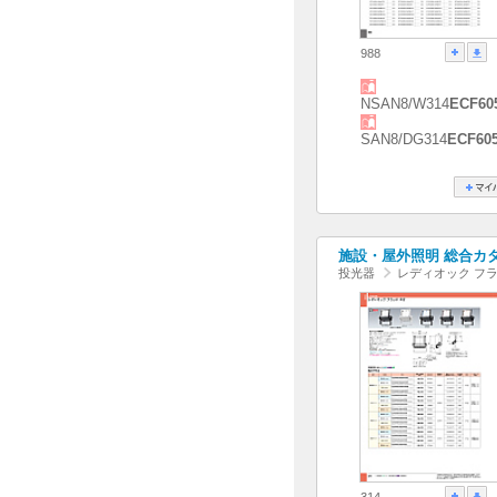
988
NSAN8/W314
ECF60
SAN8/DG314
ECF60
施設・屋外照明 総合カタログ
投光器
レディオック フラ
314