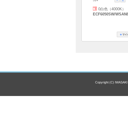
0白色（4000K）
ECF6050SW/WSAN
Copyright (C) IWASAKI 