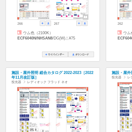
266
267
262
ウム色（2100K）
ウム
ECF6040N/NHSAN8
/DG(W)△¥75
ECF604
施設・屋外照明 総合カタログ 2022-2023［2022
施設・屋外照
年11月改訂版］
投光器
レ
投光器
レディオック フラッド ネオ