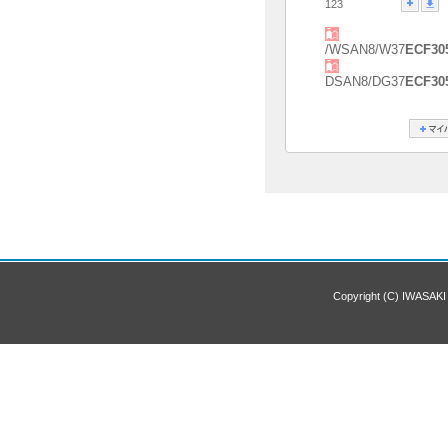
123
/WSAN8/W37
ECF30
DSAN8/DG37
ECF30
Copyright (C) IWASAKI 