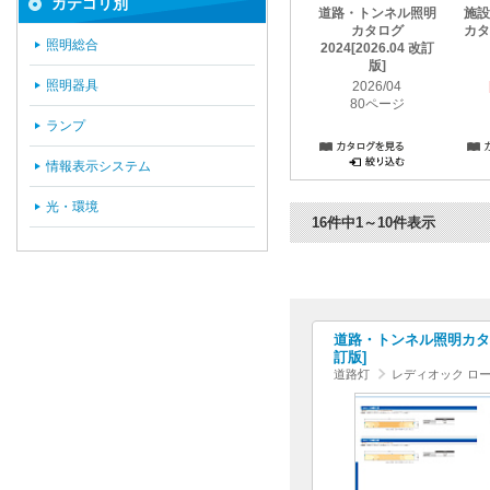
カテゴリ別
道路・トンネル照明
施設
カタログ
カタロ
照明総合
2024[2026.04 改訂
版]
照明器具
2026/04
80ページ
ランプ
情報表示システム
光・環境
16件中1～10件表示
道路・トンネル照明カタログ 
訂版]
道路灯
レディオック ロー