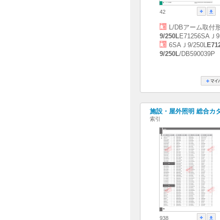
42
L/DBアーム取付
9/250L
E71256SAＪ9
6SAＪ9/250L
E71
9/250L
/DB590039P
施設・屋外照明 総合カタログ
索引
938