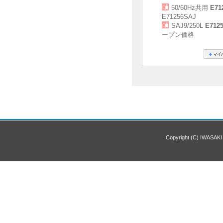
50/60Hz共用
E71
E71256SAJ
SAJ9/250L
E712
ープン価格
Copyright (C) IWASAKI 