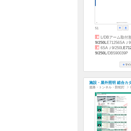
51
L/DBアーム取付
9/250L
E71256SAＪ9
6SAＪ9/250L
E71
9/250L
/DB590039P
施設・屋外照明 総合カタログ
道路・トンネル・防犯灯