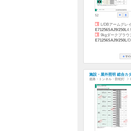
52
L/DBアームグレ
E71256SAJ9/250L
4
9kgダークブラウ
E71256SAJ9/250L
/
施設・屋外照明 総合カタログ
道路・トンネル・防犯灯