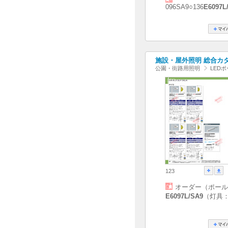
096SA9○136
E6097L
施設・屋外照明 総合カタログ
公園・街路用照明
LED
123
オーダー（ポール
E6097L/SA9
（灯具：E