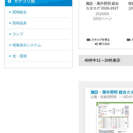
カテゴリ別
施設・屋外照明 総合
街
カタログ 2026-2027
[2
照明総合
2026/04
1052ページ
照明器具
ランプ
情報表示システム
光・環境
40件中11～20件表示
施設・屋外照明 総合カタログ
公園・街路用照明
LED