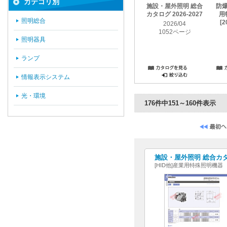
カテゴリ別
施設・屋外照明 総合
防
カタログ 2026-2027
用
照明総合
[2
2026/04
1052ページ
照明器具
ランプ
情報表示システム
光・環境
176件中151～160件表示
施設・屋外照明 総合カタログ
[HID他]産業用特殊照明機器