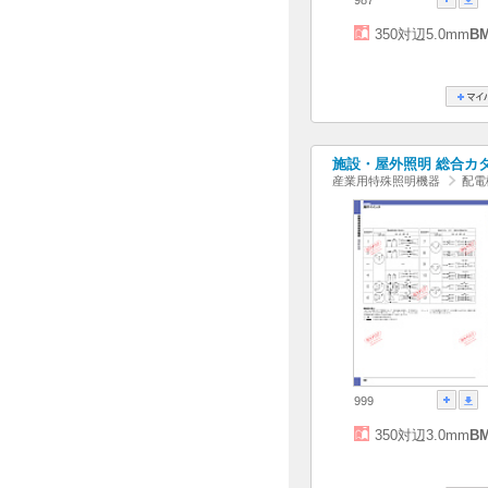
350対辺5.0mm
B
施設・屋外照明 総合カタログ
産業用特殊照明機器
配電
999
350対辺3.0mm
B