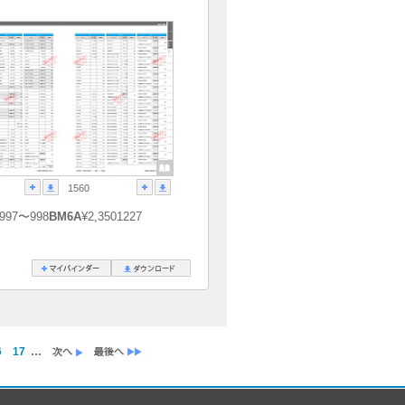
1560
997〜998
BM6A
¥2,3501227
6
17
…