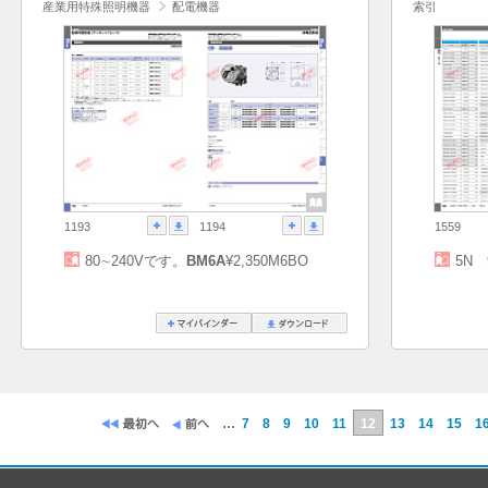
産業用特殊照明機器
配電機器
索引
1193
1194
1559
80∼240Vです。
BM6A
¥2,350M6BO
5N 
…
7
8
9
10
11
12
13
14
15
1