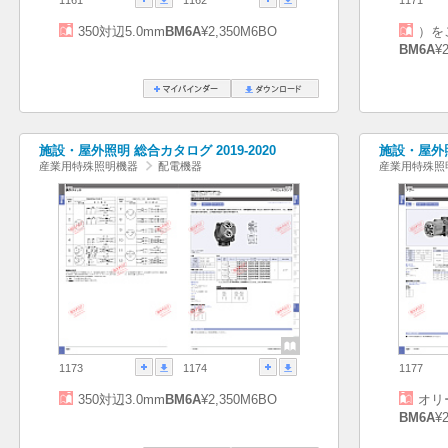
350対辺5.0mm
BM6A
¥2,350M6BO
）を
BM6A
¥
施設・屋外照明 総合カタログ 2019-2020
施設・屋外照
産業用特殊照明機器
配電機器
産業用特殊照
1173
1174
1177
350対辺3.0mm
BM6A
¥2,350M6BO
オリ
BM6A
¥