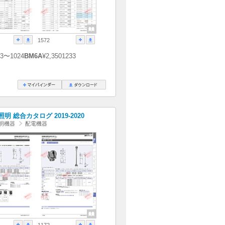
1572
23〜1024
BM6A
¥2,3501233
明 総合カタログ 2019-2020
明機器
配電機器
1172