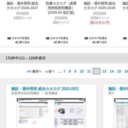
施設・屋外照明 総合
防爆カタログ（産業
施設・屋外照明 総合
施
カタログ 2026-2027
用特殊照明機器）
カタログ 2025-2026
カタ
[2026.04 改訂版]
2026/04
2025/04
1052ページ
2026/04
1034ページ
260ページ
[旧カタログ]
176件中111～120件表示
…
7
8
9
10
11
12
13
14
15
1
施設・屋外照明 総合カタログ 2020-2021
施設・屋外照
産業用特殊照明機器
配電機器
索引