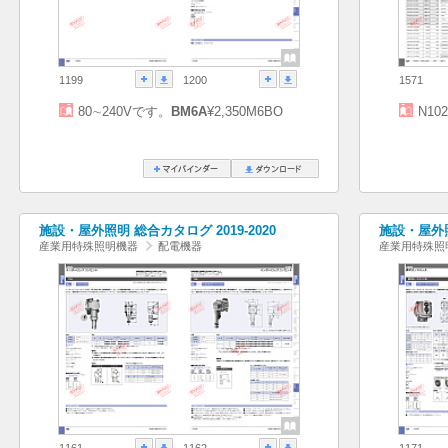
1199
1200
1571
80∼240Vです。
BM6A
¥2,350M6BO
N10
施設・屋外照明 総合カタログ 2019-2020
施設・屋外照
産業用特殊照明機器
配電機器
産業用特殊照
1161
1162
1171