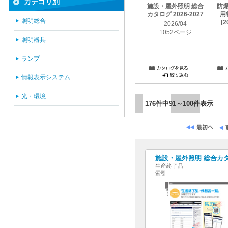
カテゴリ別
施設・屋外照明 総合
防
カタログ 2026-2027
用
照明総合
[2
2026/04
1052ページ
照明器具
ランプ
情報表示システム
光・環境
176件中91～100件表示
施設・屋外照明 総合カタログ
生産終了品
索引