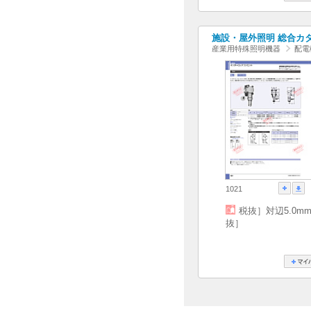
施設・屋外照明 総合カタログ
産業用特殊照明機器
配電
1021
税抜］対辺5.0m
抜］