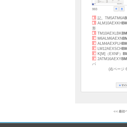
993
記。TM5ATM6A
B
ALM10AEXKH
BM
形
TM10AEXLBK
BM
M6ALM6AEXN
B
ALM4AEXPLH
BM
LM12AEXSCH
BM
K[M]（EXNF）
B
2ATM16AEXY
BM
パ
(右ページ 