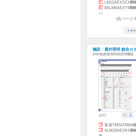
LM12AEXSCH
BM
8ALM6AEXY9
BM
パ
(右ページ 
施設・屋外照明 総合カタログ
[HID他]産業用特殊照明機器
1077
覧表TM5ATM6A
B
ALM10AEXKH
BM
形