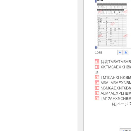
1085
覧表TM5ATM6A
B
XKTM6AEXKH
B
形
TM10AEXLBK
BM
M6ALM6AEXN
B
NBM6AEXNF6
B
ALM4AEXPLH
BM
LM12AEXSCH
BM
(右ページ 