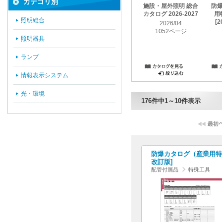
カテゴリ別
施設・屋外照明 総合
防
カタログ 2026-2027
用
照明総合
[2
2026/04
1052ページ
照明器具
ランプ
情報表示システム
光・環境
176件中1～10件表示
防爆カタログ（産業用特殊照
改訂版]
配管付属品
特殊工具