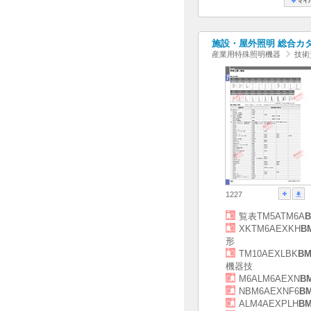
施設・屋外照明 総合カタログ
産業用特殊照明機器
技術
1227
覧表TM5ATM6A
B
XKTM6AEXKH
B
形
TM10AEXLBK
BM
機器技
M6ALM6AEXN
B
NBM6AEXNF6
B
ALM4AEXPLH
BM