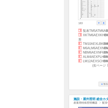
183
覧表TM5ATM6A
B
XKTM6AEXKH
B
形
TM10AEXLBK
BM
M6ALM6AEXN
B
NBM6AEXNF6
B
ALM4AEXPLH
BM
LM12AEXSCH
BM
(右ページ 
施設・屋外照明 総合カタログ
産業用特殊照明機器
配管