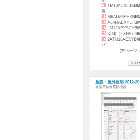
TM10AEXLBK
BM
機
M6ALM6AEXN
B
ALM4AEXPLH
BM
LM12AEXSCH
BM
K[M]（EXNF）
B
2ATM16AEXY
BM
パ
(右ページ 
施設・屋外照明 2012-2
産業用特殊照明機器