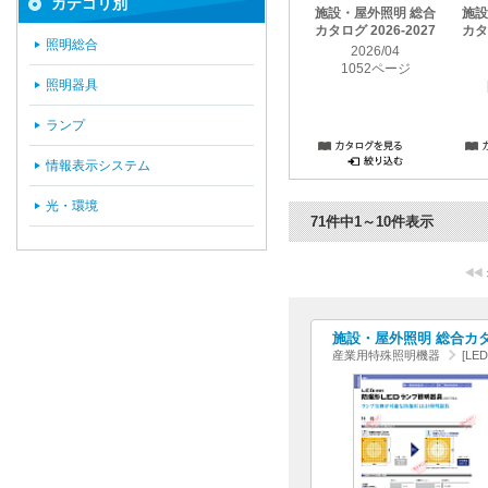
カテゴリ別
施設・屋外照明 総合
施設
カタログ 2026-2027
カタロ
照明総合
2026/04
1052ページ
照明器具
ランプ
情報表示システム
光・環境
71件中1～10件表示
施設・屋外照明 総合カタログ
産業用特殊照明機器
[LE