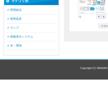
カテゴリ別
照明総合
71
照明器具
ランプ
情報表示システム
光・環境
Copyright (C) IWASAKI 