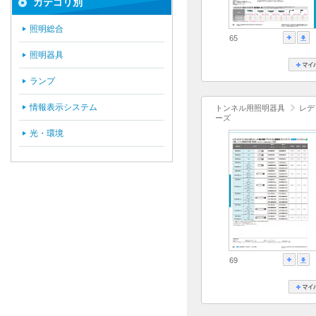
カテゴリ別
照明総合
65
照明器具
ランプ
情報表示システム
トンネル用照明器具
レデ
ーズ
光・環境
69