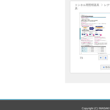
トンネル用照明器具
レデ
具
73
Copyright (C) IWASAKI 